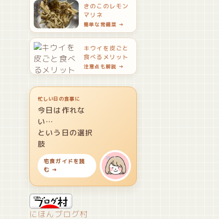
きのこのレモン
マリネ
簡単な常備菜 →
キウイを皮ごと
食べるメリット
注意点も解説 →
忙しい日の食事に
今日は作れな
い…
という日の選択
肢
宅食ガイドを読
む →
にほんブログ村