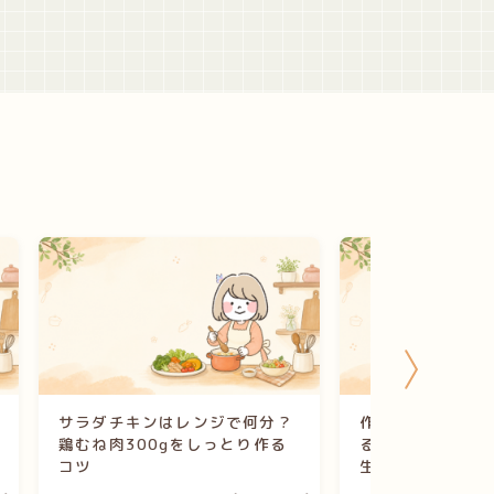
サラダチキンはレンジで何分？
作り置きはいつま
鶏むね肉300gをしっとり作る
る？管理栄養士が
コツ
生の基本