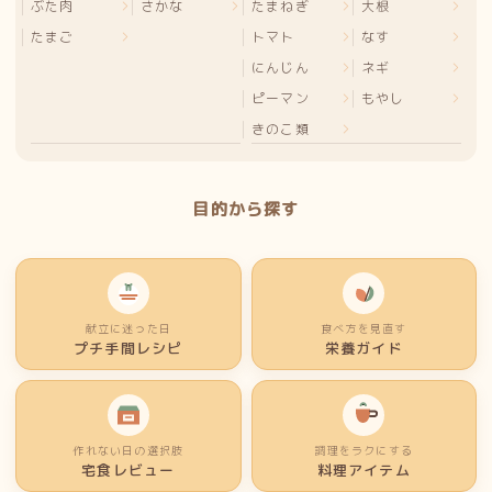
ぶた肉
さかな
たまねぎ
大根
たまご
トマト
なす
にんじん
ネギ
ピーマン
もやし
きのこ類
目的から探す
献立に迷った日
食べ方を見直す
プチ手間レシピ
栄養ガイド
作れない日の選択肢
調理をラクにする
宅食レビュー
料理アイテム