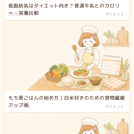
低脂肪乳はダイエット向き？普通牛乳とのカロリ
ー・栄養比較
2026.08.03
ダイエット
もち麦ごはんの始め方｜白米好きのための食物繊維
アップ術
2026.07.29
ダイエット