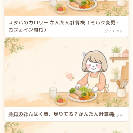
スタバのカロリー かんたん計算機（ミルク変更・
カフェイン対応）
2026.07.25
ダイエット
今日のたんぱく質、足りてる？かんたん計算機
2026.07.24
ダイエット