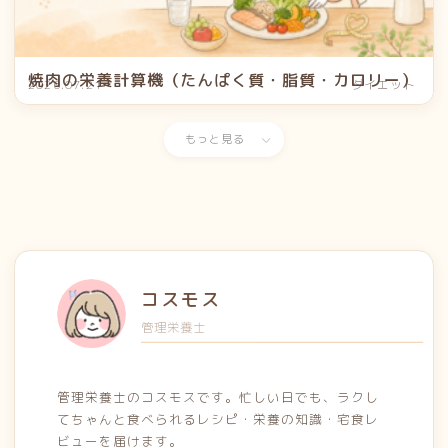
焼肉の栄養計算機（たんぱく質・脂質・カロリー）
2026.07.21
ダイエット
もっと見る
コスモス
管理栄養士
管理栄養士のコスモスです。忙しい日でも、ラクし
てちゃんと食べられるレシピ・栄養の知識・宅食レ
ビューを届けます。