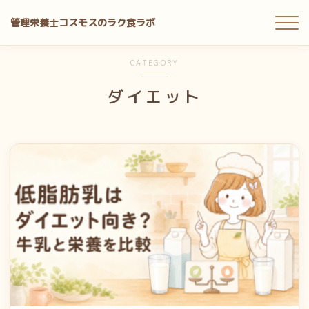
管理栄養士コスモスのラク食ラボ
MENU
CATEGORY
ダイエット
ホーム
無料ツール
プチ手間レシピ
目的別ガイド
料理アイテム
宅食レビュー